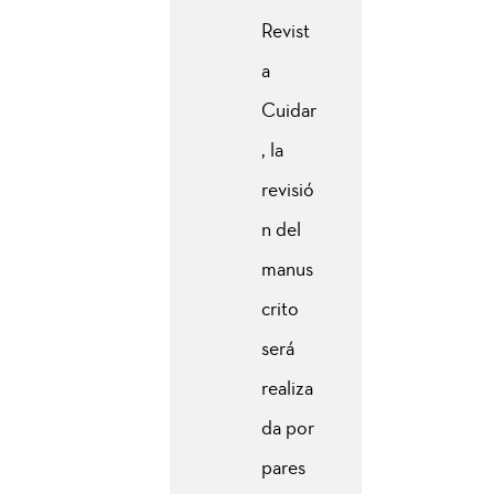
Revist
a
Cuidar
, la
revisió
n del
manus
crito
será
realiza
da por
pares