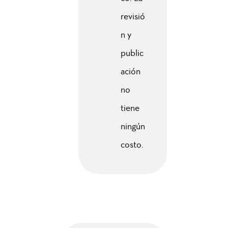
revisió
n y
public
ación
no
tiene
ningún
costo.