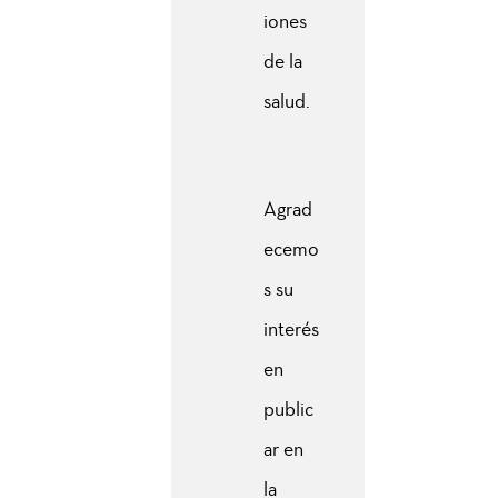
iones
de la
salud.
Agrad
ecemo
s su
interés
en
public
ar en
la