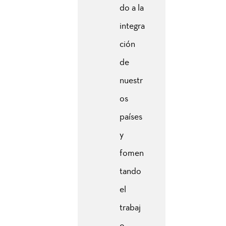
do a la
integra
ción
de
nuestr
os
países
y
fomen
tando
el
trabaj
o