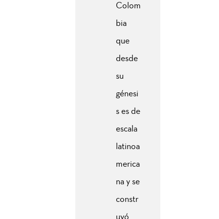
Colom
bia
que
desde
su
génesi
s es de
escala
latinoa
merica
na y se
constr
uyó