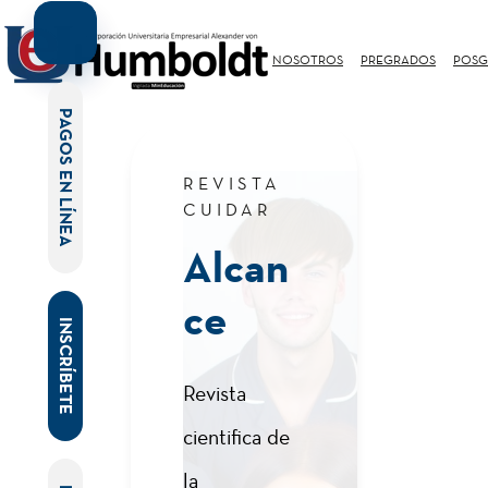
NOSOTROS
PREGRADOS
POSG
PAGOS EN LÍNEA
REVISTA
CUIDAR
Alcan
ce
INSCRÍBETE
Revista
cientifica de
la