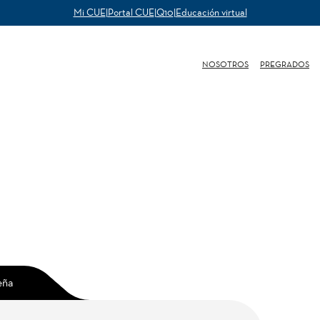
Mi CUE
|
Portal CUE
|
Q10
|
Educación virtual
NOSOTROS
PREGRADOS
eña