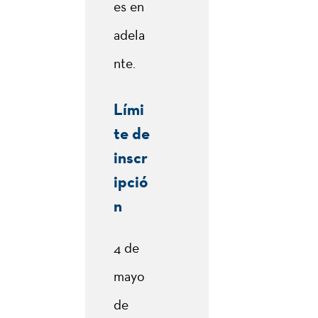
es en
adela
nte.
Lími
te de
inscr
ipció
n
4 de
mayo
de