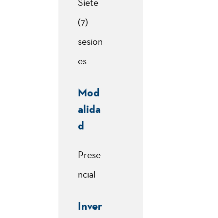
Siete
(7)
sesion
es.
Mod
alida
d
Prese
ncial
Inver