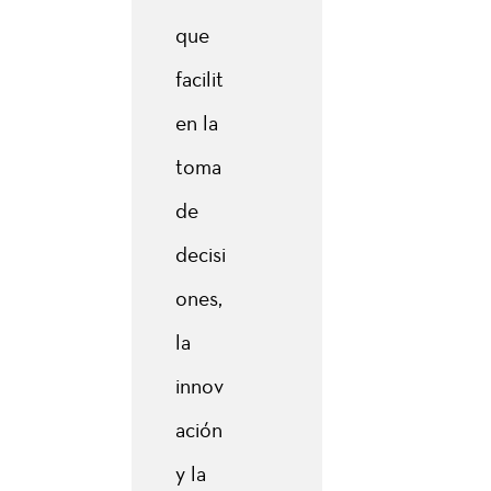
que
facilit
en la
toma
de
decisi
ones,
la
innov
ación
y la