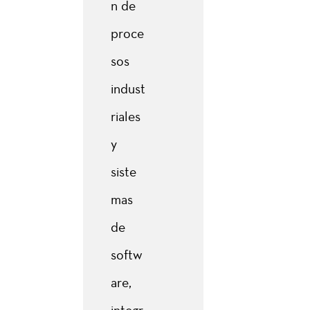
n de
proce
sos
indust
riales
y
siste
mas
de
softw
are,