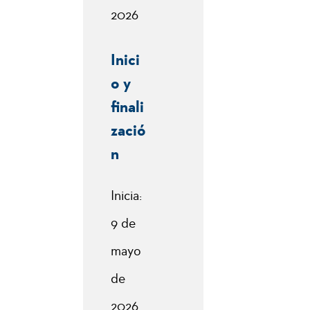
2026
Inici
o y
finali
zació
n
Inicia:
9 de
mayo
de
2026