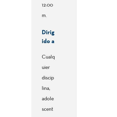
12:00
m.
Dirig
ido a
Cualq
uier
discip
lina,
adole
scent