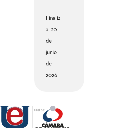
Finaliz
a: 20
de
junio
de
2026