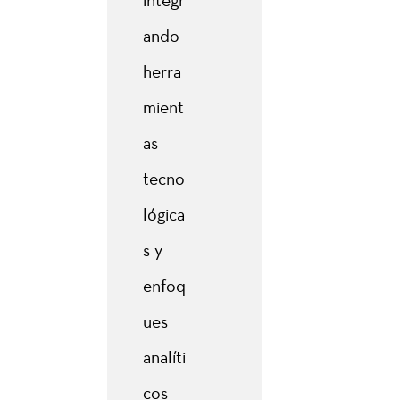
integr
ando
herra
mient
as
tecno
lógica
s y
enfoq
ues
analíti
cos