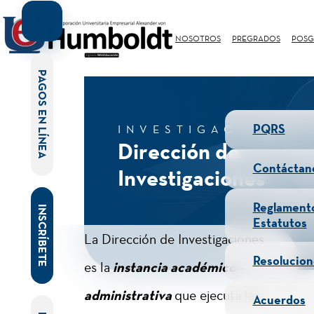
NOSOTROS
PREGRADOS
POSG
PAGOS EN LÍNEA
PQRS
INVESTIGACIONES
Dirección de
Contáctan
Investigaciones
Reglament
INSCRÍBETE
Estatutos
La Dirección de Investigaciones
Resolucion
es la
instancia académico –
administrativa
que ejecuta las
Acuerdos