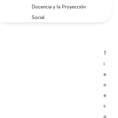
Docencia y la Proyección
Social.
T
i
e
n
e
c
o