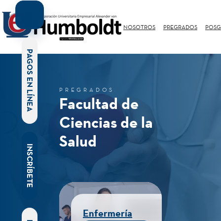
NOSOTROS
PREGRADOS
POSG
PAGOS EN LÍNEA
PREGRADOS
Facultad de
Ciencias de la
Salud
INSCRÍBETE
Enfermería