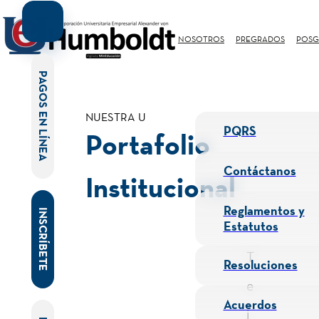
NOSOTROS
PREGRADOS
POSG
PAGOS EN LÍNEA
NUESTRA U
PQRS
Portafolio
Contáctanos
Institucional
Reglamentos y
INSCRÍBETE
Estatutos
T
Resoluciones
e
Acuerdos
i