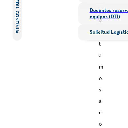
EDU. CONTINUA
n
Docentes reserv
equipos (DTI)
v
Solicitud Logísti
i
t
a
m
o
s
a
c
o