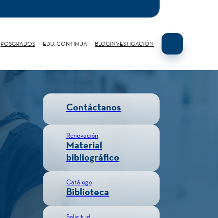
POSGRADOS
EDU. CONTINUA
BLOG
INVESTIGACIÓN
Contáctanos
Renovación
Material
bibliográfico
Catálogo
Biblioteca
Solicitud