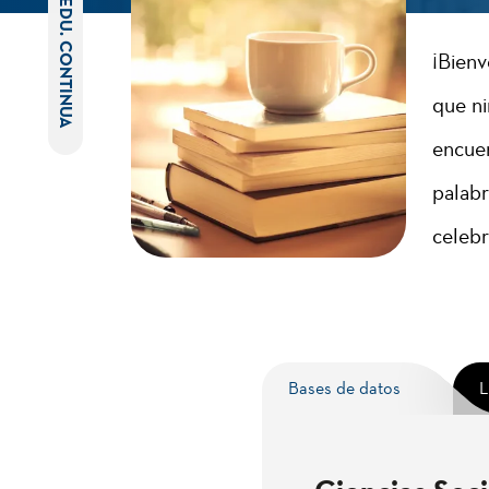
EDU. CONTINUA
¡Bienv
que ni
encuen
palabr
celebr
Bases de datos
L