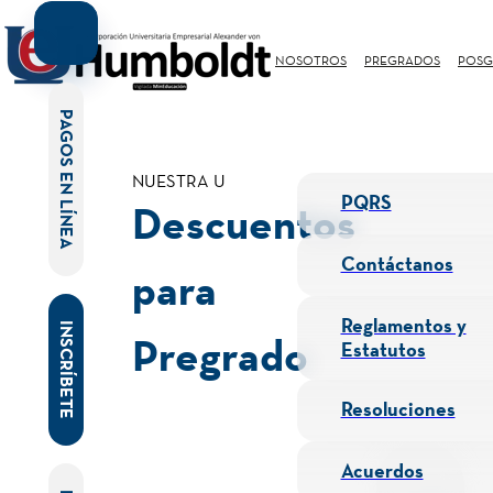
NOSOTROS
PREGRADOS
POSG
PAGOS EN LÍNEA
NUESTRA U
PQRS
Descuentos
Contáctanos
para
Reglamentos y
INSCRÍBETE
Pregrado
Estatutos
Resoluciones
Acuerdos