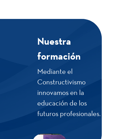
2
Electiva
II
Nuestra
formación
Semestre
VII
Mediante el
Constructivismo
innovamos en la
2
Inglés
educación de los
VII
futuros profesionales.
3
Branding