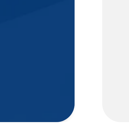
3
Fotografía
2
Fundamentos
de Economía
2
Estadística
I
Entorno
jurídico de la
2
comunicación
y el
mercadeo