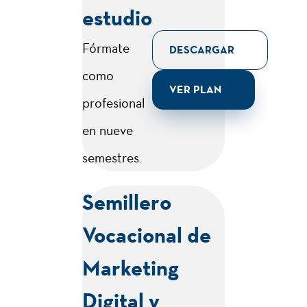
estudio
Fórmate
DESCARGAR
como
VER PLAN
profesional
en nueve
semestres.
Nuestro
Semillero
programa
Vocacional de
EI programa de
Marketing
Marketing Digital &
Digital y