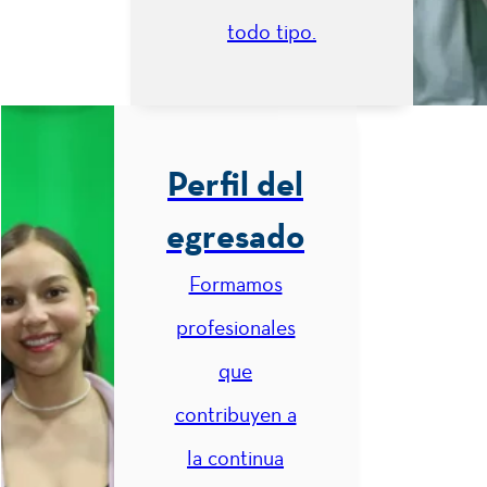
todo tipo.
2
Pensamiento
Estratégico
Comunicación
3
Perfil del
en las
organizaciones
egresado
Psicología
Formamos
3
del
profesionales
Consumidor
que
contribuyen a
2
Estadística
II
la continua