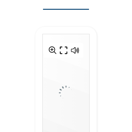
Redacción
2
para
plataformas
digitales
Semestre
V
2
Inglés V
2
Publicidad