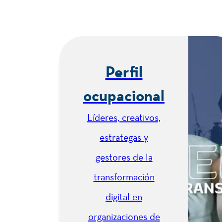
Semestre
III
Perfil
3
ocupacional
Ciudadanía
Líderes, creativos,
estrategas y
3
Métodos de
Investigación
gestores de la
transformación
2
Inglés III
digital en
organizaciones de