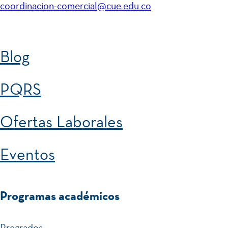
2
Emprendimiento
coordinacion-comercial@cue.edu.co
2
Electiva
Blog
IV
PQRS
Ofertas Laborales
Semestre
IX
Eventos
13
Práctica
Profesional
Programas académicos
Pregrados