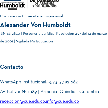
aplicadas
Corporación Universitaria Empresarial
Medición y
Alexander Von Humboldt
2
auditoría de
SNIES 2840 | Personería Jurídica: Resolución 439 del 14 de marzo
comunicación
de 2001 | Vigilada MinEducación
2
Ética
Profesional
Contacto
Gerencia
3
WhatsApp Institucional: +57315 3921662
integral de
socialmedia
Av. Bolivar N° 1-189 | Armenia- Quindio - Colombia
recepcion@cue.edu.co,info@cue.edu.co