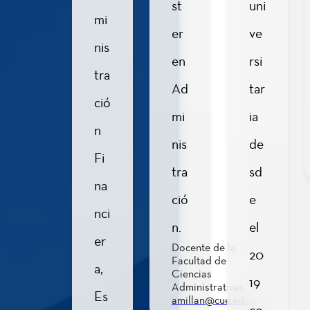
2
st
uni
Cuantitativo
mi
er
ve
nis
en
rsi
2
tra
TICS
Ad
tar
ció
mi
ia
n
nis
de
2
Inglés I
Fi
tra
sd
na
ció
e
nci
Teoría
2
n.
el
de la
er
imagen
Docente de la
20
Facultad de
a,
Ciencias
19
Administrativas
Es
Lógica y
amillan@cue.edu.co
2