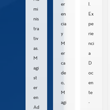
er
l.
pruebas de Estado.
mi
en
Ex
nis
Semestre
cia
pe
I
tra
y
rie
tiv
M
nci
as.
Cátedra
er
a
2
Alexander
M
von
ca
D
Humboldt
agi
de
oc
st
o,
en
2
er
Lectoescritura
M
te
en
agi
-
Ad
Razonamiento