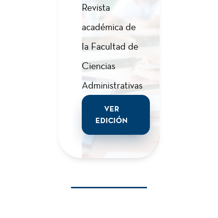
Revista
3
Comercio
académica de
Electrónico
la Facultad de
Ciencias
2
Electiva
I
Administrativas
VER
EDICIÓN
Semestre
VI
2
Inglés
VI