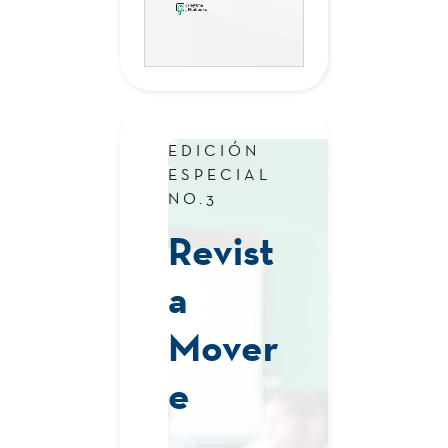
I
Fidelización,
3
CRM y
Customer
EDICIÓN
Experience
ESPECIAL
NO.3
Gestión
Revist
3
estratégica
de la
a
comunicación
Mover
3
Diseño
e
Multimedial