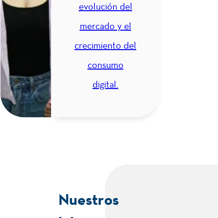
evolución del
mercado y el
Semestre
crecimiento del
IV
consumo
digital.
2
Investigación
"Disciplinar"
2
Inglés
IV
Marketing
Nuestros
3
de
Contenidos