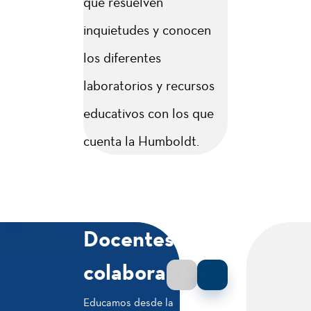
que resuelven
Características
inquietudes y conocen
Título profesional
los diferentes
Profesional en
laboratorios y recursos
Marketing Digital y
educativos con los que
Comunicación
cuenta la Humboldt.
Estratégica
Duración
9 semestres
Docentes y
Modalidad
colaboradores
Presencial
Educamos desde la
Jornada