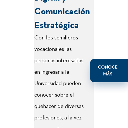
Comunicación
Comunicación
Estratégica de la
Estratégica
Corporacion
Universitaria Empresarial
Con los semilleros
Alexander von Humboldt
vocacionales las
forma profesionales
personas interesadas
CONOCE
altamente competitivos,
en ingresar a la
MÁS
con capacidades para el
Universidad pueden
análisis y manejo de la
conocer sobre el
comunicación en las
quehacer de diversas
organizaciones a través
profesiones, a la vez
de herramientas digitales.