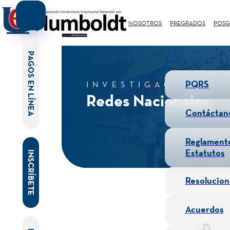
NOSOTROS
PREGRADOS
POSG
PAGOS EN LÍNEA
PQRS
INVESTIGACIONES
Redes Nacionales
Contáctan
Reglament
Estatutos
INSCRÍBETE
Resolucion
Acuerdos
R