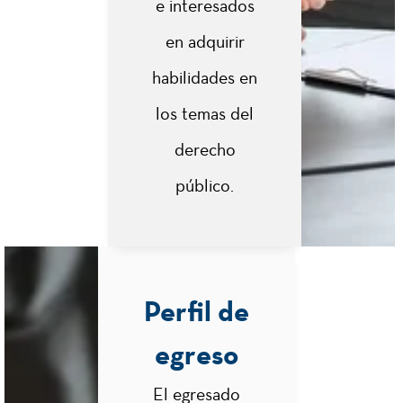
e interesados
Pública
en adquirir
Estructura,
habilidades en
Organización,
los temas del
2
Competencias
y Recursos de
derecho
las Entidades
Territoriales
público.
Control Público
y Diferentes
Géneros de
1
Perfil de
Responsabilida
d de los
egreso
Agentes
Estatales
El egresado