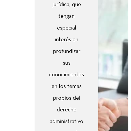
jurídica, que
Asignaturas
tengan
especial
Instituciones,
interés en
Principios y
Retos del
profundizar
2
Derecho
sus
Administrativo
en el Estado
conocimientos
Constitucional
de Derecho
en los temas
propios del
Organización y
derecho
Modernización
2
de la
administrativo
Administración