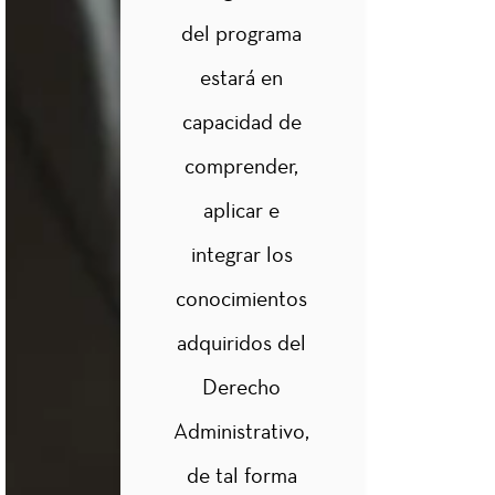
del programa
2
Actuación
Administrativa
estará en
capacidad de
2
Procedimientos
comprender,
Administrativos
aplicar e
integrar los
Régimen
conocimientos
Jurídico de
la
2
adquiridos del
Contratación
Estatal
Derecho
Nacional e
Administrativo,
Internacional
de tal forma