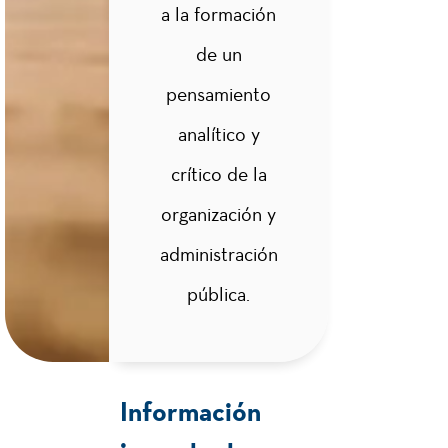
a la formación
de un
Derecho
2
pensamiento
Administrativo
Económico
analítico y
crítico de la
Derecho
3
organización y
Procesal
Administrativo
administración
pública.
Acciones
2
Populares, de
Grupo y de
Cumplimiento
Información