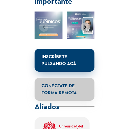
26
importante
Total créditos:
INSCRÍBETE
PULSANDO ACÁ
CONÉCTATE DE
FORMA REMOTA
Aliados