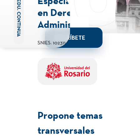
Especialización
EDU. CONTINUA
en Derecho
Administrativo
INSCRÍBETE
SNIES: 102311
Propone temas
transversales