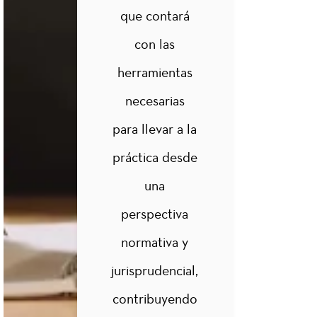
Responsabilida
que contará
2
d
con las
Extracontractual
del Estado
herramientas
necesarias
Principios
para llevar a la
y
2
Regulación
práctica desde
de los
Servicios
una
Públicos
perspectiva
normativa y
Derecho
Administrativo
jurisprudencial,
2
Laboral y
contribuyendo
Función
Pública