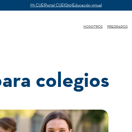
Mi CUE
|
Portal CUE
|
Q10
|
Educación virtual
NOSOTROS
PREGRADOS
para colegios