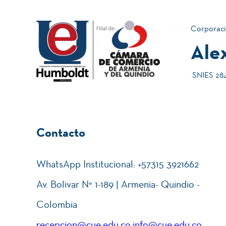
Corporaci
Ale
Semestre III
SNIES 2840
Administración Estratégica
Contacto
WhatsApp Institucional: +57315 3921662
Proyecto de Grado
Av. Bolivar N° 1-189 | Armenia- Quindio -
46
Colombia
Total créditos:
recepcion@cue.edu.co,info@cue.edu.co