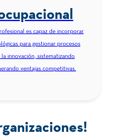
2
Gerencia Comercial
 ocupacional
profesional es capaz de incorporar
3
Práctica Empresarial I
lógicas para gestionar procesos
 la innovación, sistematizando
nerando ventajas competitivas.
3
Gerencia Financiera
rganizaciones!
3
Práctica Empresarial II