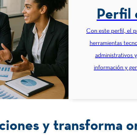
3
3
Innovación
Perfil
Con este perfil, el 
2
3
Metodología de la Investigación
herramientas tecno
administrativos y
información y ge
3
2
Herramientas Tecnológicas para el
Emprendimiento y la Innovación
ciones y transforma o
2
3
Diseño y Formulación del Proyecto