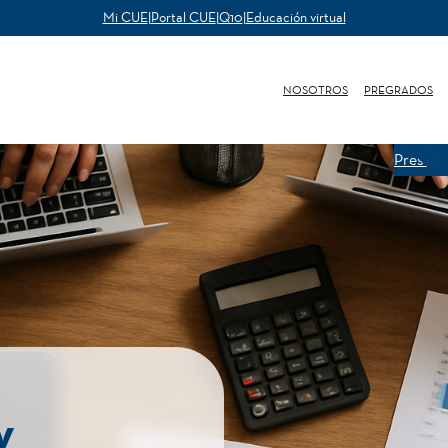
Mi CUE
|
Portal CUE
|
Q10
|
Educación virtual
NOSOTROS
PREGRADOS
Present
y