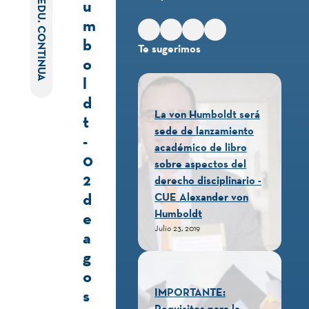
u
EDU. CONTINUA
m
b
Te sugerimos
o
l
d
La von Humboldt será
t
sede de lanzamiento
-
académico de libro
0
sobre aspectos del
2
derecho disciplinario -
d
CUE Alexander von
Humboldt
e
Julio 23, 2019
a
g
o
s
IMPORTANTE:
Requisitos para la