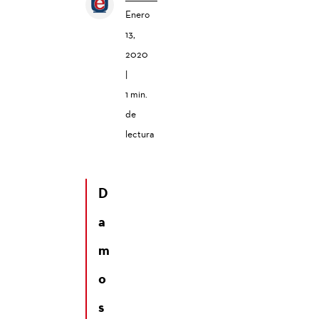
Enero
13,
2020
|
1 min.
de
lectura
D
a
m
o
s