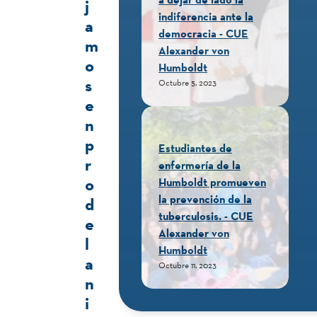
j
indiferencia ante la
a
democracia - CUE
m
Alexander von
o
Humboldt
s
Octubre 5, 2023
e
n
p
Estudiantes de
r
enfermería de la
o
Humboldt promueven
la prevención de la
d
tuberculosis. - CUE
e
Alexander von
l
Humboldt
a
Octubre 11, 2023
n
i