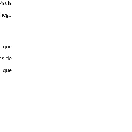
Paula
Diego
d que
os de
s que