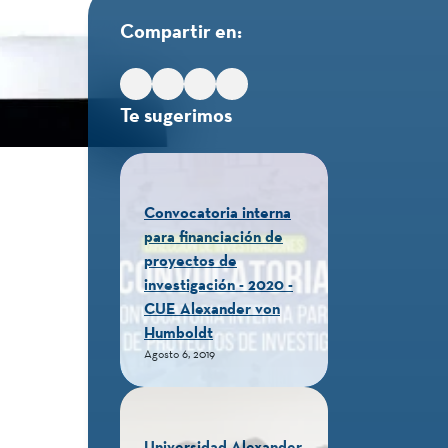
Compartir en:
Te sugerimos
Convocatoria interna
para financiación de
proyectos de
investigación - 2020 -
CUE Alexander von
Humboldt
Agosto 6, 2019
Universidad Alexander