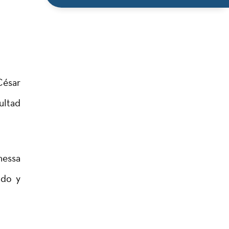
César
ultad
nessa
ado y