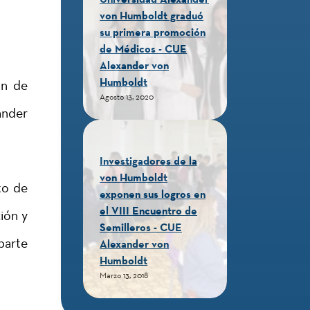
von Humboldt graduó
su primera promoción
de Médicos - CUE
Alexander von
Humboldt
ón de
Agosto 13, 2020
ander
Investigadores de la
von Humboldt
to de
exponen sus logros en
el VIII Encuentro de
ión y
Semilleros - CUE
parte
Alexander von
Humboldt
Marzo 13, 2018