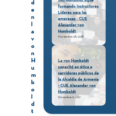
d
formando Instructores
e
Líderes para las
n
empresas - CUE
l
Alexander von
a
Humboldt
v
Noviembre 28, 2018
o
n
H
La von Humboldt
u
capacitó en ética a
servidores públicos de
m
la Alcaldía de Armenia
b
- CUE Alexander von
o
Humboldt
l
Diciembre 11, 2017
d
t