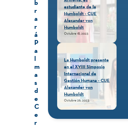
b
estudiante de la
r
Humboldt - CUE
a
Alexander von
r
Humboldt
á
Octubre 18, 2023
P
a
l
La Humboldt presente
m
en el XVIII Simposio
a
Internacional de
Gestión Humana - CUE
s
Alexander von
d
Humboldt
e
Octubre 26, 2023
C
e
r