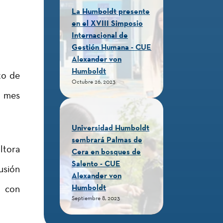
La Humboldt presente
en el XVIII Simposio
Internacional de
Gestión Humana - CUE
Alexander von
Humboldt
to de
Octubre 26, 2023
l mes
Universidad Humboldt
sembrará Palmas de
ltora
Cera en bosques de
Salento - CUE
usión
Alexander von
Humboldt
a con
Septiembre 8, 2023