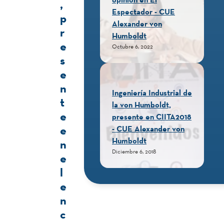
,
Espectador - CUE
p
Alexander von
r
Humboldt
e
Octubre 6, 2022
s
e
n
Ingeniería Industrial de
t
la von Humboldt,
e
presente en CIITA2018
e
- CUE Alexander von
Humboldt
n
Diciembre 6, 2018
e
l
e
n
c