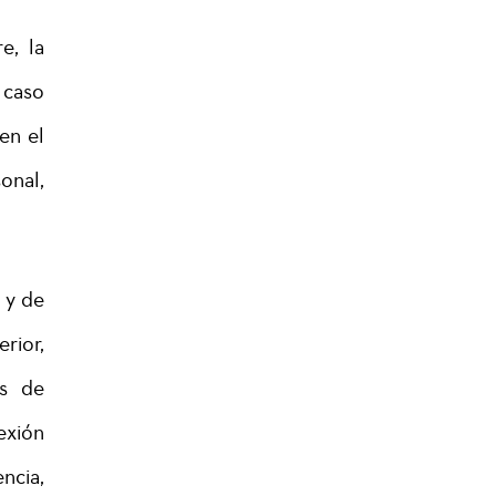
e, la
 caso
en el
onal,
 y de
rior,
as de
exión
ncia,