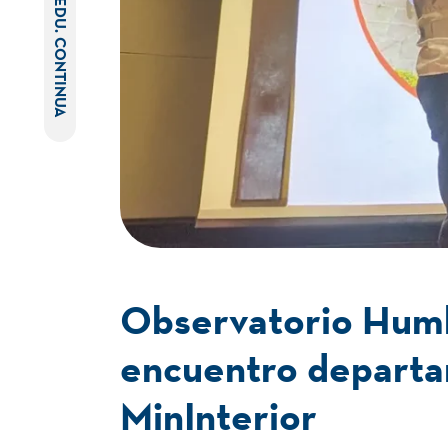
EDU. CONTINUA
Observatorio Humb
encuentro departa
MinInterior