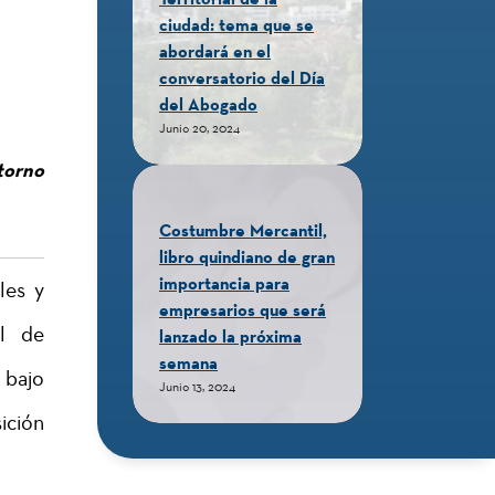
ciudad: tema que se
abordará en el
conversatorio del Día
del Abogado
Junio 20, 2024
 torno
Costumbre Mercantil,
libro quindiano de gran
importancia para
les y
empresarios que será
al de
lanzado la próxima
semana
 bajo
Junio 13, 2024
ición