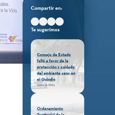
Compartir en:
Te sugerimos
Consejo de Estado
falló a favor de la
protección y cuidado
del ambiente sano en
el Quindío
Junio 13, 2024
Ordenamiento
Territorial de la