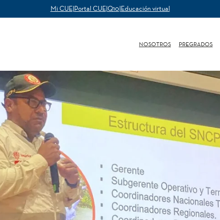
Mi CUE
|
Portal CUE
|
Q10
|
Educación virtual
NOSOTROS
PREGRADOS