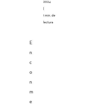
2024
|
1 min. de
lectura
E
n
c
o
n
m
e