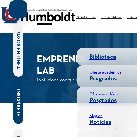
NOSOTROS
PREGRADOS
POSG
PAGOS EN LÍNEA
EMPRENDE
Biblioteca
LAB
Oferta académica
Pregrados
Evoluciona con tus ideas
INSCRÍBETE
Oferta académica
Posgrados
Blog de
Noticias
¿