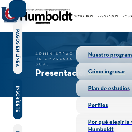
NOSOTROS
PREGRADOS
POSG
PAGOS EN LÍNEA
Nuestro program
ADMINISTRACIÓN
DE EMPRESAS
DUAL
Presentación
Cómo ingresar
Plan de estudios
INSCRÍBETE
Perfiles
Por qué elegir la
Humboldt
E