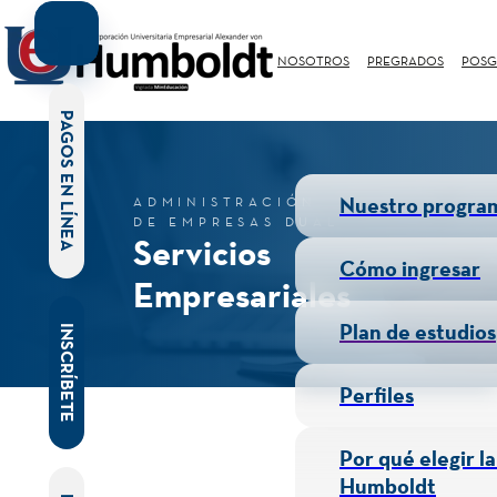
NOSOTROS
PREGRADOS
POSG
PAGOS EN LÍNEA
Nuestro progra
ADMINISTRACIÓN
DE EMPRESAS DUAL
Servicios
Cómo ingresar
Empresariales
Plan de estudios
INSCRÍBETE
Perfiles
Por qué elegir l
Humboldt