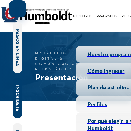
NOSOTROS
PREGRADOS
POSG
PAGOS EN LÍNEA
Nuestro program
MARKETING
DIGITAL &
COMUNICACIÓN
ESTRATÉGICA
Cómo ingresar
Presentación
Plan de estudios
INSCRÍBETE
Perfiles
Por qué elegir la
Humboldt