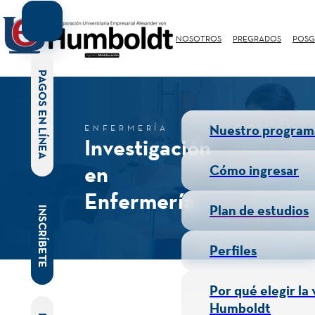
NOSOTROS
PREGRADOS
POSG
PAGOS EN LÍNEA
Nuestro program
ENFERMERÍA
Investigación
en
Cómo ingresar
Enfermería
Plan de estudios
INSCRÍBETE
Perfiles
Por qué elegir la
Humboldt