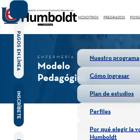
NOSOTROS
PREGRADOS
POSG
PAGOS EN LÍNEA
Nuestro programa
ENFERMERÍA
Modelo
Pedagógico
Cómo ingresar
Plan de estudios
INSCRÍBETE
Perfiles
Por qué elegir la v
Humboldt