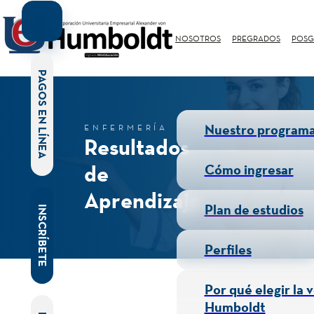
NOSOTROS
PREGRADOS
POSG
PAGOS EN LÍNEA
Nuestro program
ENFERMERÍA
Resultados
de
Cómo ingresar
Aprendizaje
Plan de estudios
INSCRÍBETE
Perfiles
Por qué elegir la 
Humboldt