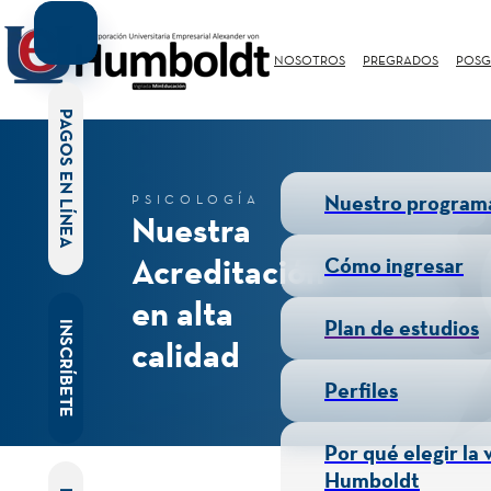
NOSOTROS
PREGRADOS
POSG
PAGOS EN LÍNEA
Nuestro program
PSICOLOGÍA
Nuestra
Acreditación
Cómo ingresar
en alta
Plan de estudios
INSCRÍBETE
calidad
Perfiles
Por qué elegir la 
Humboldt