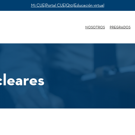
Mi CUE
|
Portal CUE
|
Q10
|
Educación virtual
NOSOTROS
PREGRADOS
leares