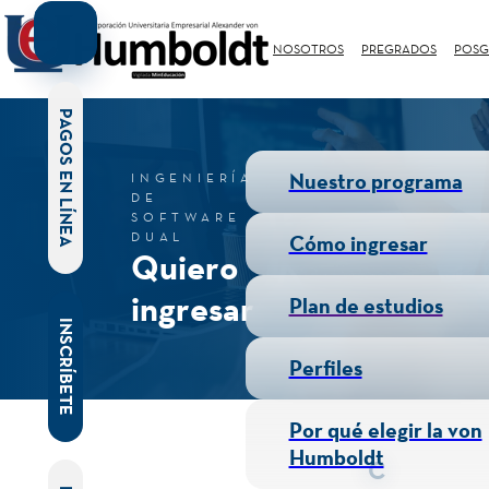
NOSOTROS
PREGRADOS
POSG
PAGOS EN LÍNEA
Nuestro programa
INGENIERÍA
DE
SOFTWARE
DUAL
Cómo ingresar
Quiero
ingresar
Plan de estudios
INSCRÍBETE
Perfiles
Por qué elegir la von
Humboldt
C