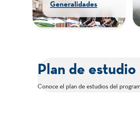
Generalidades
Plan de estudio
Conoce el plan de estudios del program
Características
Duración
Niv
4 semestres
Tec
Pénsum
Ing