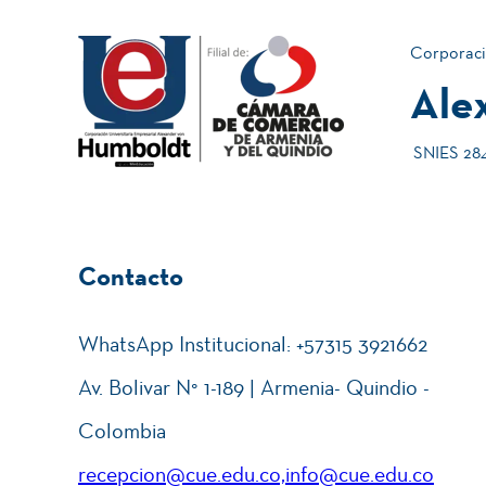
Semestre I
Corporaci
Ale
Formación de instructores.
SNIES 2840
Marco Normativo del Turismo.
Contacto
Introducción al Turismo.
WhatsApp Institucional: +57315 3921662
Av. Bolivar N° 1-189 | Armenia- Quindio -
Semestre II
Colombia
recepcion@cue.edu.co,info@cue.edu.co