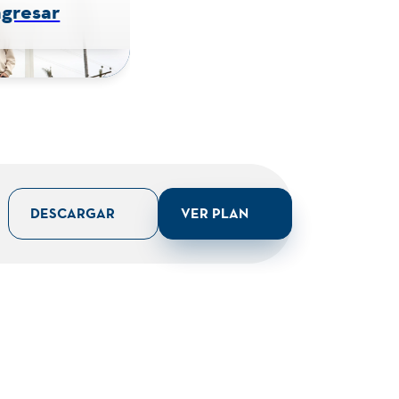
ngresar
DESCARGAR
VER PLAN
Jornada
Única
Código Snies