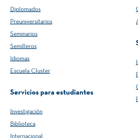
Inglés II
Diplomados
Preuniversitarios
Prática Empresarial “Apoyo en operación
ales.
Seminarios
de empresas turísticas”.
Semilleros
Idiomas
Escuela Cluster
Servicios para estudiantes
Inglés III.
Investigación
Práctica Empresarial “Gestión en Industrias
Biblioteca
Culturales y Creativas”.
Internacional