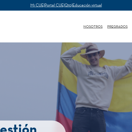
Mi CUE
|
Portal CUE
|
Q10
|
Educación virtual
NOSOTROS
PREGRADOS
estión