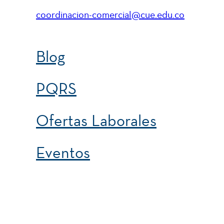
Lectoescritura.
coordinacion-comercial@cue.edu.co
Gestión de Recursos naturales y cultur
Blog
PQRS
Semestre III
Ofertas Laborales
Eventos
Ciudadanía.
Electiva I.