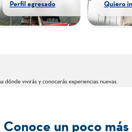
Perfil egresado
Quiero i
a dónde vivirás y conocerás experiencias nuevas.
el
Modalidad Dual
nólogo
Presencial
Conoce un poco más
reso
Campo