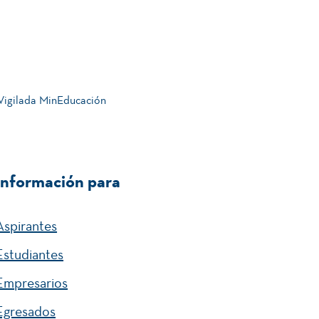
Inglés I.
 Vigilada MinEducación
Gestión Cultural del Paisaje - PCCC.
Información para
Aspirantes
Estudiantes
Empresarios
Egresados