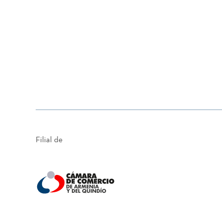
Semestre IV
Inglés IV.
Electiva II.
Filial de