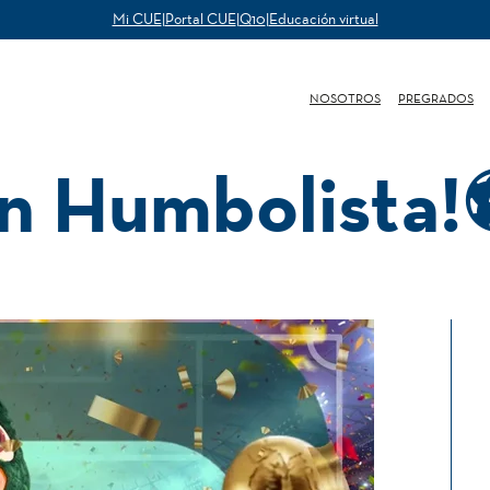
Mi CUE
|
Portal CUE
|
Q10
|
Educación virtual
NOSOTROS
PREGRADOS
n Humbolista