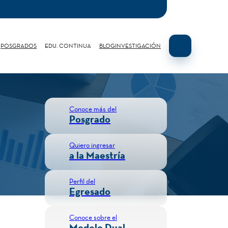
POSGRADOS
EDU. CONTINUA
BLOG
INVESTIGACIÓN
Conoce más del
Y
Posgrado
Quiero ingresar
a la Maestría
Perfil del
Egresado
Conoce sobre el
Modelo Dual