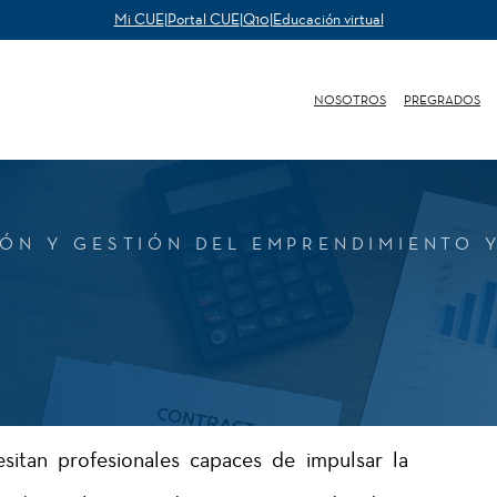
Mi CUE
|
Portal CUE
|
Q10
|
Educación virtual
NOSOTROS
PREGRADOS
IÓN Y GESTIÓN DEL EMPRENDIMIENTO 
esitan profesionales capaces de impulsar la