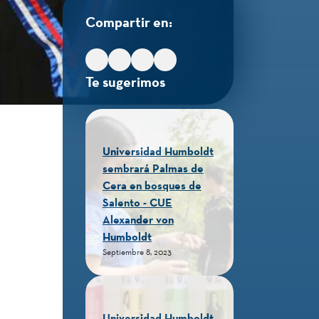
Compartir en:
Te sugerimos
Universidad Humboldt
sembrará Palmas de
Cera en bosques de
Salento - CUE
Alexander von
Humboldt
Septiembre 8, 2023
Universidad Humboldt