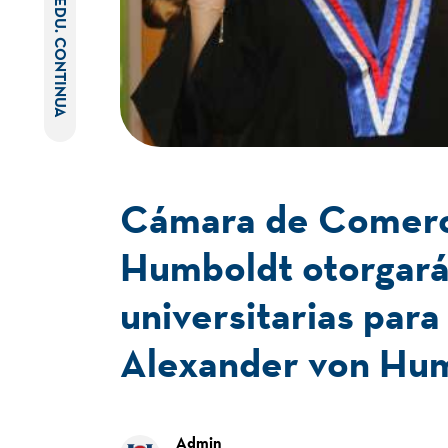
EDU. CONTINUA
Cámara de Comerci
Humboldt otorgará
universitarias par
Alexander von Hu
Admin