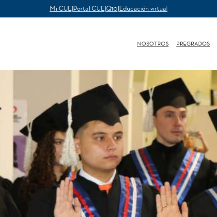
Mi CUE
|
Portal CUE
|
Q10
|
Educación virtual
NOSOTROS
PREGRADOS