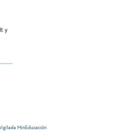
t y
 Vigilada MinEducación