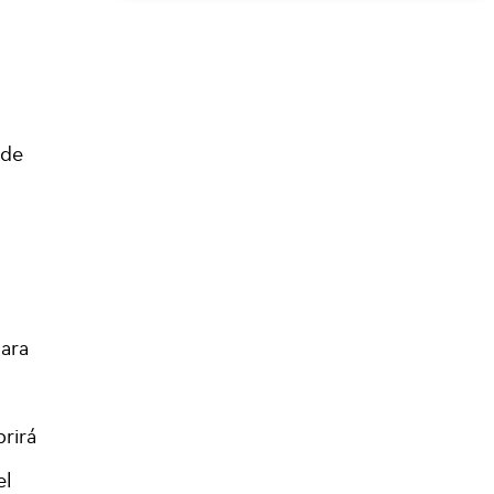
 de
mara
brirá
el