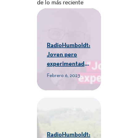
de lo más reciente
RadioHumboldt:
Joven pero
experimentado -
CUE Alexander
Febrero 6, 2023
von Humboldt
RadioHumboldt: