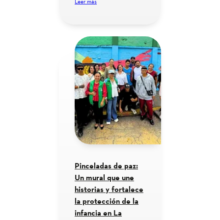
Leer más
Pinceladas de paz:
Un mural que une
historias y fortalece
la protección de la
infancia en La