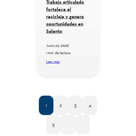
Trabajo articulado
fortalece el
reciclaje y genera
oportunidades en
Salento
Junio 23, 2026
|
1 min. de lectura
Leer más
1
2
3
4
5
SIG.
ÚLT.