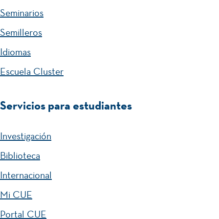
ca
Seminarios
del
del
Idi
Semilleros
Qu
om
Idiomas
ind
a
Escuela Cluster
ío
Servicios para estudiantes
Investigación
Biblioteca
Internacional
Mi CUE
Portal CUE