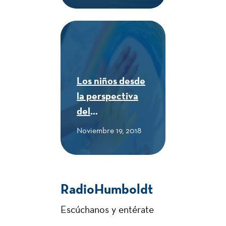
en los primeros
años - CUE
Alexander von
Humboldt
Los niños desde
la perspectiva
del
Neurodesarrollo
Noviembre 19, 2018
- CUE Alexander
von Humboldt
RadioHumboldt
Escúchanos y entérate