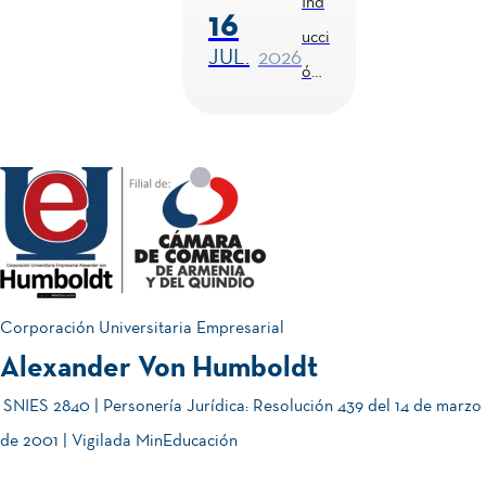
Ind
16
ocu
es
ucci
JUL.
2026
ida
202
ón
do
6-2
Est
| 21
udi
&
ant
Co
01
22
es
nve
JUL.
2026
de
202
rsat
Juli
6-2
ori
o
| 16
o
Corporación Universitaria Empresarial
& 17
Div
Alexander Von Humboldt
¡C
05
de
ersi
am
SNIES 2840 | Personería Jurídica: Resolución 439 del 14 de marzo
JUN.
2026
Juli
dad
bia
de 2001 | Vigilada MinEducación
o
,
tón