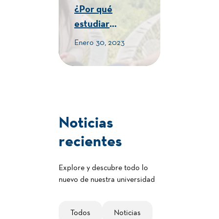
¿Por qué
estudiar
Turismo en la
Enero 30, 2023
Humboldt? -
CUE Alexander
von Humboldt
Noticias
recientes
Explore y descubre todo lo
nuevo de nuestra universidad
Todos
Noticias