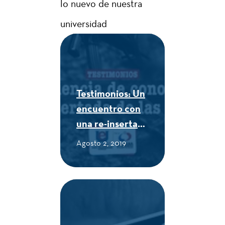
lo nuevo de nuestra
universidad
Testimonios: Un
encuentro con
una re-insertada
de las FARC -
Agosto 2, 2019
CUE Alexander
von Humboldt