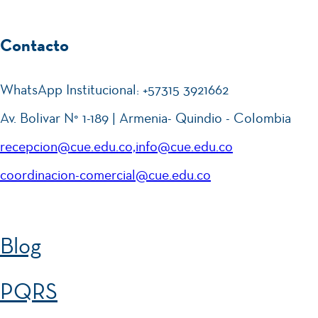
Res
Hu
pet
mb
Se
Contacto
27
o e
oli
mi
MAY.
2026
Incl
sta
nar
WhatsApp Institucional: +57315 3921662
usi
!⚽
io
Av. Bolivar N° 1-189 | Armenia- Quindio - Colombia
ón -
de
Co
recepcion@cue.edu.co,info@cue.edu.co
Inv
Se
n
25
coordinacion-comercial@cue.edu.co
est
mi
Jua
MAY.
2026
iga
nar
npi
ció
io
s
Blog
n:
de
Ne
Inv
IX
PQRS
15
ur
est
Fo
MAY.
2026
oi