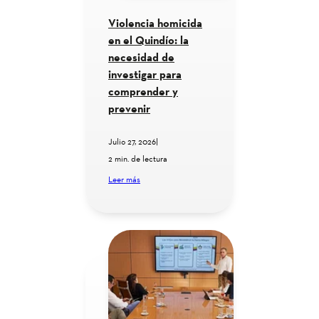
Violencia homicida
en el Quindío: la
necesidad de
investigar para
comprender y
prevenir
Julio 27, 2026
|
2 min. de lectura
Leer más