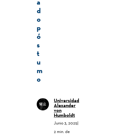
a
d
o
p
ó
s
t
u
m
o
Universidad
Alexander
von
Humboldt
Junio 3, 2025
|
2 min. de