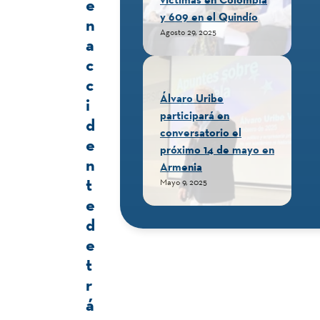
e
y 609 en el Quindío
n
Agosto 29, 2025
a
c
c
Álvaro Uribe
i
participará en
d
conversatorio el
e
próximo 14 de mayo en
n
Armenia
t
Mayo 9, 2025
e
d
e
t
r
á