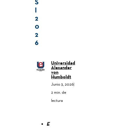
S
I
2
0
2
6
Universidad
Alexander
von
Humboldt
Junio 3, 2026
|
2 min. de
lectura
E