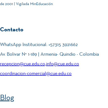
dad
bia
de 2001 | Vigilada MinEducación
o
,
tón
Res
Hu
pet
mb
Se
Contacto
27
o e
oli
mi
MAY.
2026
Incl
sta
nar
WhatsApp Institucional: +57315 3921662
usi
!⚽
io
Av. Bolivar N° 1-189 | Armenia- Quindio - Colombia
ón -
de
Co
recepcion@cue.edu.co,info@cue.edu.co
Inv
Se
n
25
coordinacion-comercial@cue.edu.co
est
mi
Jua
MAY.
2026
iga
nar
npi
ció
io
s
Blog
n:
de
Ne
Inv