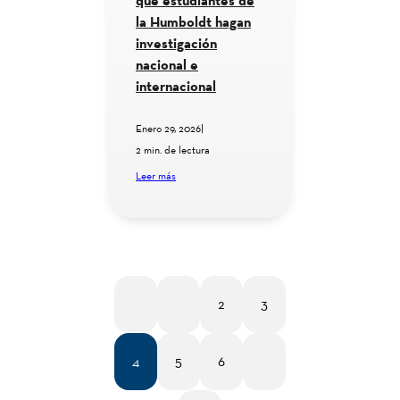
que estudiantes de
la Humboldt hagan
investigación
nacional e
internacional
Enero 29, 2026
|
2 min. de lectura
Leer más
2
3
1RO.
ANT.
4
5
6
SIG.