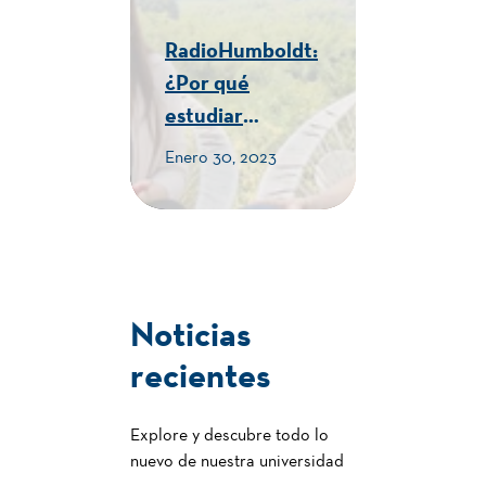
RadioHumboldt:
¿Por qué
estudiar
Turismo en la
Enero 30, 2023
Humboldt? -
CUE Alexander
von Humboldt
Noticias
recientes
Explore y descubre todo lo
nuevo de nuestra universidad