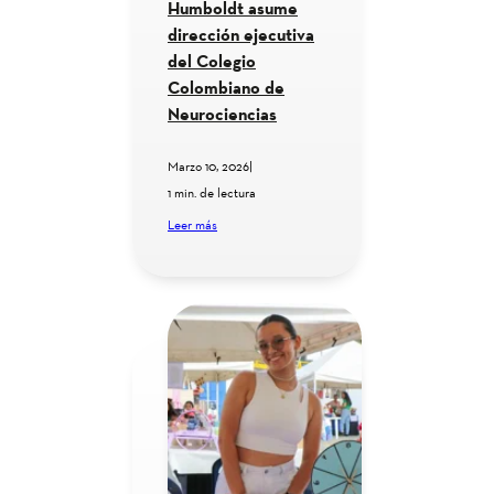
Humboldt asume
dirección ejecutiva
del Colegio
Colombiano de
Neurociencias
Marzo 10, 2026
|
1 min. de lectura
Leer más