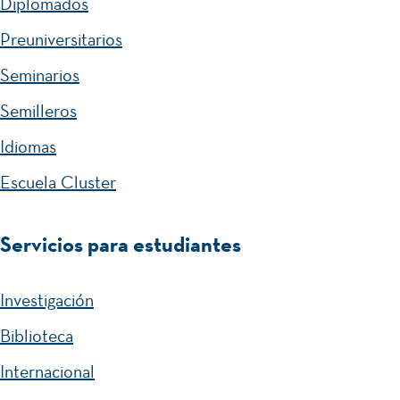
Diplomados
Cr
Dí
Preuniversitarios
óni
a
ca
Seminarios
del
del
Idi
Semilleros
Qu
om
Idiomas
ind
a
Escuela Cluster
ío
Servicios para estudiantes
Investigación
Biblioteca
Internacional