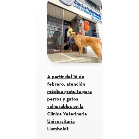
A partir del 16 de
febrero, atención
médica gratuita para
perros y gatos
vulnerables en la
Clínica Veterinaria
Universitaria
Humboldt