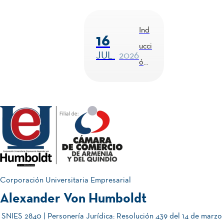
del
udi
Aut
ant
Ind
16
ocu
es
ucci
JUL.
2026
ida
202
ón
do
6-2
Est
| 21
udi
&
ant
Co
01
22
es
nve
JUL.
2026
de
202
rsat
Juli
6-2
ori
o
| 16
o
Corporación Universitaria Empresarial
& 17
Div
Alexander Von Humboldt
¡C
05
de
ersi
am
SNIES 2840 | Personería Jurídica: Resolución 439 del 14 de marzo
JUN.
2026
Juli