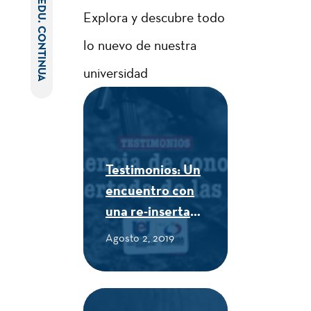
EDU. CONTINUA
Explora y descubre todo
lo nuevo de nuestra
universidad
Testimonios: Un
encuentro con
una re-insertada
de las FARC -
Agosto 2, 2019
CUE Alexander
von Humboldt