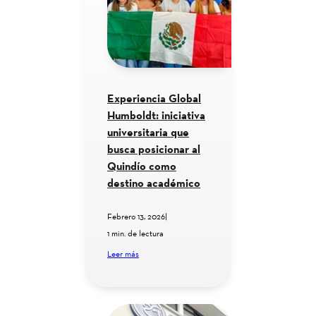
Experiencia Global
Humboldt: iniciativa
universitaria que
busca posicionar al
Quindío como
destino académico
Febrero 13, 2026
|
1 min. de lectura
Leer más