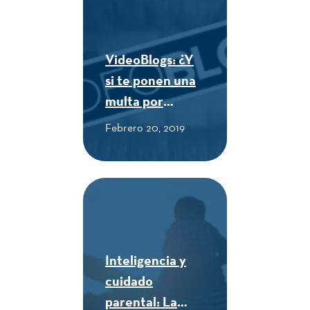
VideoBlogs: ¿Y
si te ponen una
multa por
comprar
Febrero 20, 2019
empanadas en la
calle? - CUE
Alexander von
Humboldt
Inteligencia y
cuidado
parental: La