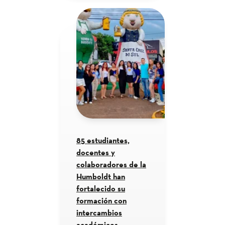
85 estudiantes,
docentes y
colaboradores de la
Humboldt han
fortalecido su
formación con
intercambios
académicos