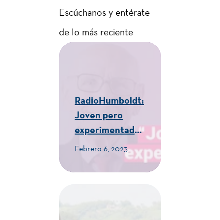
Escúchanos y entérate
de lo más reciente
RadioHumboldt:
Joven pero
experimentado -
CUE Alexander
Febrero 6, 2023
von Humboldt