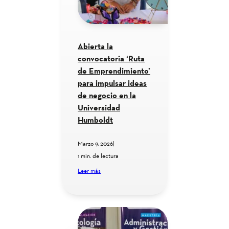
Abierta la
convocatoria ‘Ruta
de Emprendimiento’
para impulsar ideas
de negocio en la
Universidad
Humboldt
Marzo 9, 2026
|
1 min. de lectura
Leer más