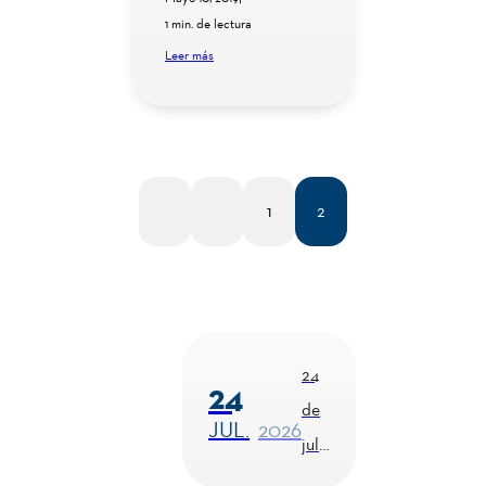
1 min. de lectura
Leer más
1
2
1RO.
ANT.
24
24
de
JUL.
2026
juli
o -