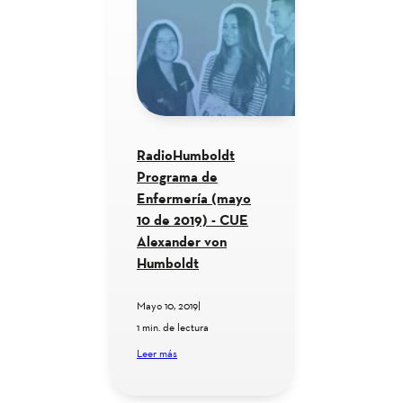
RadioHumboldt
Programa de
Enfermería (mayo
10 de 2019) - CUE
Alexander von
Humboldt
Mayo 10, 2019
|
1 min. de lectura
Leer más