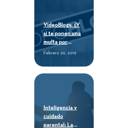
VideoBlogs: ¿Y
si te ponen una
multa por
comprar
Febrero 20, 2019
empanadas en la
calle? - CUE
Alexander von
Humboldt
Inteligencia y
cuidado
parental: La