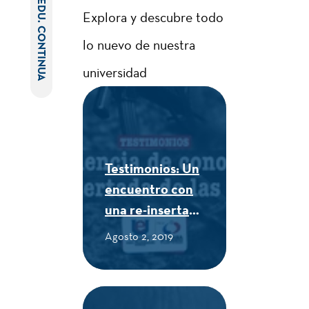
EDU. CONTINUA
Explora y descubre todo
lo nuevo de nuestra
universidad
Testimonios: Un
encuentro con
una re-insertada
de las FARC -
Agosto 2, 2019
CUE Alexander
von Humboldt