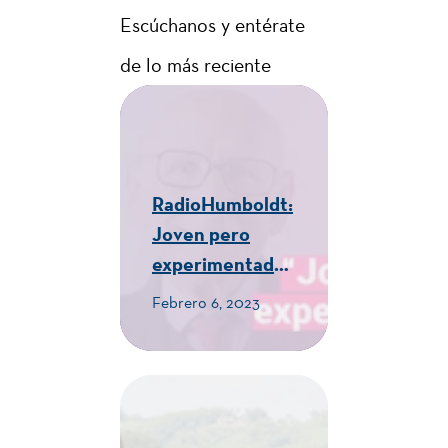
Escúchanos y entérate
de lo más reciente
RadioHumboldt:
Joven pero
experimentado -
CUE Alexander
Febrero 6, 2023
von Humboldt