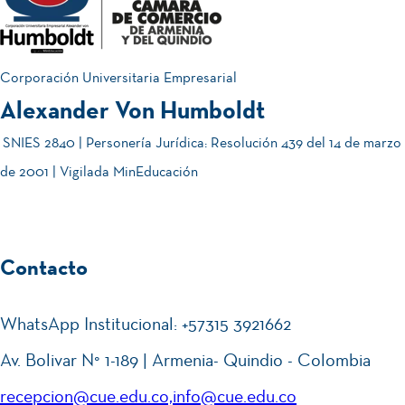
JUL.
2026
de
202
rsat
Juli
6-2
ori
o
| 16
o
Corporación Universitaria Empresarial
& 17
Div
Alexander Von Humboldt
¡C
05
de
ersi
am
SNIES 2840 | Personería Jurídica: Resolución 439 del 14 de marzo
JUN.
2026
Juli
dad
bia
de 2001 | Vigilada MinEducación
o
,
tón
Res
Hu
pet
mb
Se
Contacto
27
o e
oli
mi
MAY.
2026
Incl
sta
nar
WhatsApp Institucional: +57315 3921662
usi
!⚽
io
Av. Bolivar N° 1-189 | Armenia- Quindio - Colombia
ón -
de
Co
recepcion@cue.edu.co,info@cue.edu.co