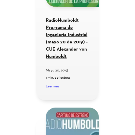
RadioHumboldt
Programa de
Ingeniería Industrial
(mayo 20 de 2019) -
CUE Alexander von
Humboldt
Mayo 20, 2019
|
1 min. de lectura
Leer más