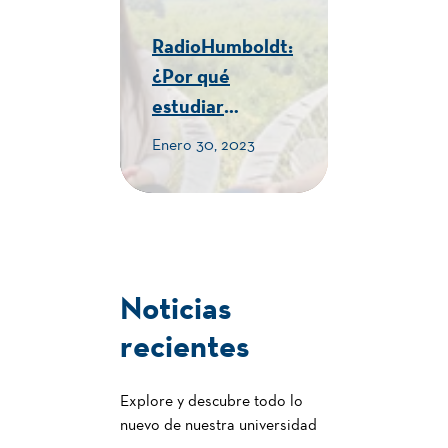
RadioHumboldt:
¿Por qué
estudiar
Turismo en la
Enero 30, 2023
Humboldt? -
CUE Alexander
von Humboldt
Noticias
recientes
Explore y descubre todo lo
nuevo de nuestra universidad