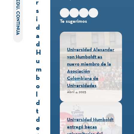
r
EDU. CONTINUA
s
i
Te sugerimos
d
a
d
Universidad Alexander
H
von Humboldt es
u
nuevo miembro de la
m
Asociación
b
Colombiana de
o
Universidades
Abril 4, 2025
l
d
t
d
Universidad Humboldt
e
entregó becas
universitarias del