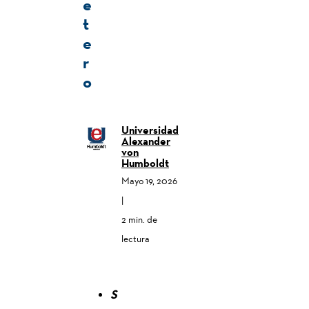
e
t
e
r
o
Universidad
Alexander
von
Humboldt
Mayo 19, 2026
|
2 min. de
lectura
S