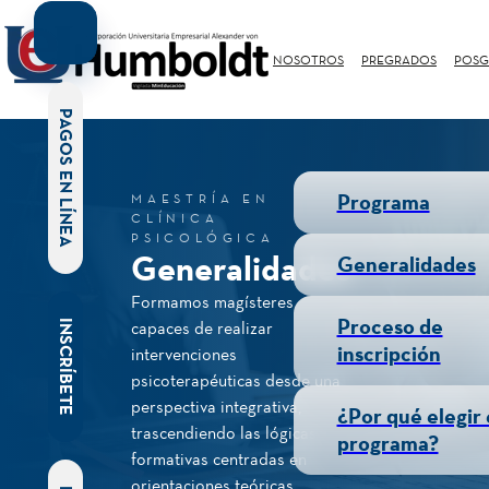
NOSOTROS
PREGRADOS
POSG
PAGOS EN LÍNEA
Programa
MAESTRÍA EN
CLÍNICA
PSICOLÓGICA
Generalidades
Generalidades
Formamos magísteres
Proceso de
INSCRÍBETE
capaces de realizar
inscripción
intervenciones
psicoterapéuticas desde una
perspectiva integrativa,
¿Por qué elegir 
trascendiendo las lógicas
programa?
formativas centradas en
orientaciones teóricas.