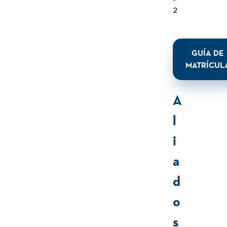
2
GUÍA DE
MATRÍCUL
A
l
i
a
d
o
s