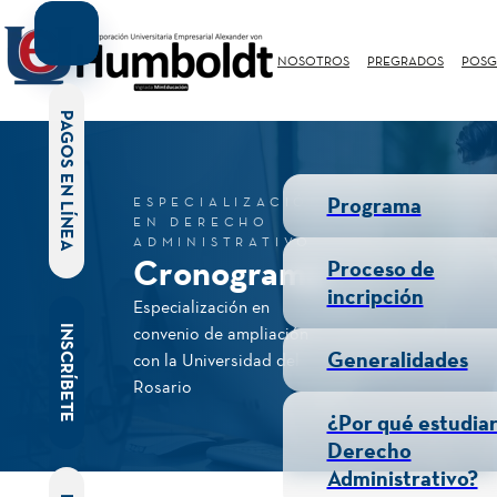
NOSOTROS
PREGRADOS
POSG
PAGOS EN LÍNEA
Programa
ESPECIALIZACIÓN
EN DERECHO
ADMINISTRATIVO
Cronograma
Proceso de
incripción
Especialización en
INSCRÍBETE
convenio de ampliación
Generalidades
con la Universidad del
Rosario
¿Por qué estudia
Derecho
Administrativo?