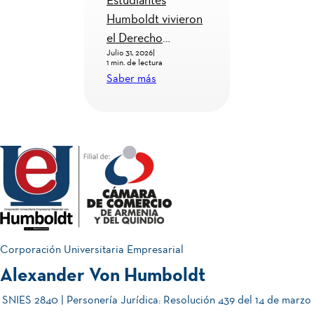
s
Violencia homicida
Red IQ, 
vivieron
en el Quindío: la
proyect
necesidad de
quindian
Julio 27, 2026
|
Julio 22, 20
onal
investigar para
gobierno
2 min. de lectura
2 min. de lec
ealidad
comprender y
entrante
Saber más
Saber má
de la
prevenir
Corporación Universitaria Empresarial
Alexander Von Humboldt
SNIES 2840 | Personería Jurídica: Resolución 439 del 14 de marzo