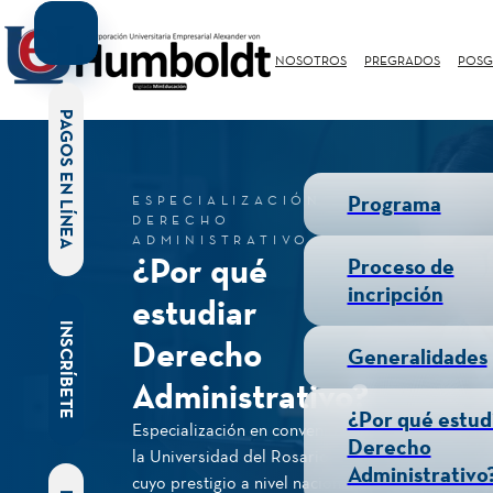
NOSOTROS
PREGRADOS
POSG
PAGOS EN LÍNEA
Programa
ESPECIALIZACIÓN EN
DERECHO
ADMINISTRATIVO
¿Por qué
Proceso de
incripción
estudiar
INSCRÍBETE
Derecho
Generalidades
Administrativo?
¿Por qué estud
Especialización en convenio con
Derecho
la Universidad del Rosario,
Administrativo
cuyo prestigio a nivel nacional e