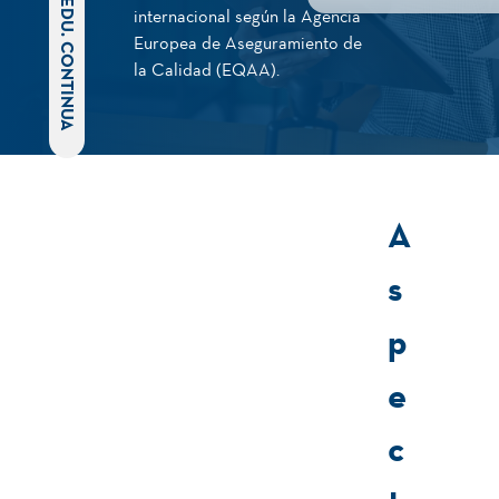
EDU. CONTINUA
internacional según la Agencia
Europea de Aseguramiento de
la Calidad (EQAA).
A
s
p
e
c