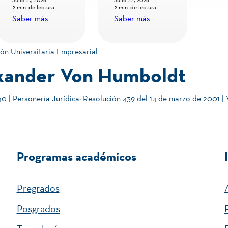
necesidad de
quindianos
Ab
2 min. de lectura
2 min. de lectura
13 mi
investigar
ante el
20
Saber más
Saber más
Sab
para
gobierno
comprender
nacional
ón Universitaria Empresarial
y prevenir
entrante
xander Von Humboldt
 | Personería Jurídica: Resolución 439 del 14 de marzo de 2001 |
Programas académicos
Pregrados
Posgrados