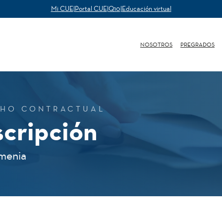
Mi CUE
|
Portal CUE
|
Q10
|
Educación virtual
NOSOTROS
PREGRADOS
CHO CONTRACTUAL
scripción
rmenia