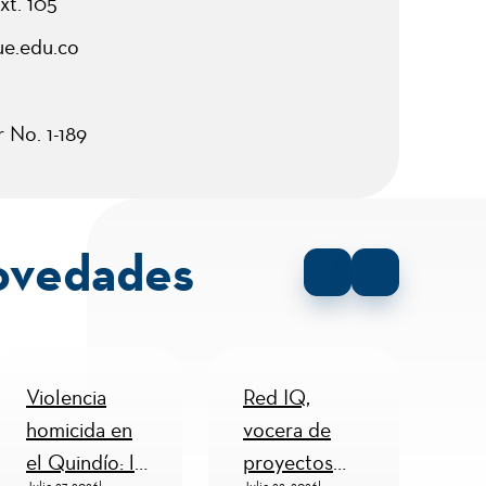
xt. 105
ue.edu.co
r No. 1-189
ovedades
Violencia
Red IQ,
Viv
homicida en
vocera de
Psi
el Quindío: la
proyectos
Bo
Julio 27, 2026
|
Julio 22, 2026
|
Juli