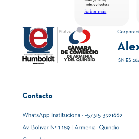
escenario de
Derecho
2 min. de lectura
1 min. de lectura
intercambio
Constitucion
Saber más
Saber más
académico
al desde la
internacional
realidad
Corporaci
ciudadana de
Ale
la Personería
SNIES 2840
Contacto
WhatsApp Institucional: +57315 3921662
Av. Bolivar N° 1-189 | Armenia- Quindio -