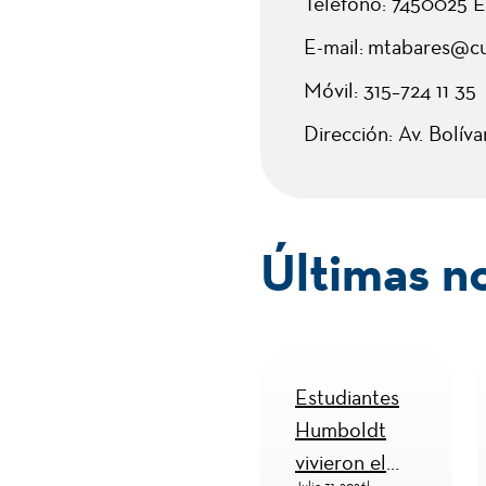
Teléfono: 7450025 E
E-mail: mtabares@c
Móvil: 315–724 11 35
Dirección: Av. Bolíva
Últimas n
La Humboldt
Estudiantes
convierte al
Humboldt
Quindío en
vivieron el
Agosto 3, 2026
|
Julio 31, 2026
|