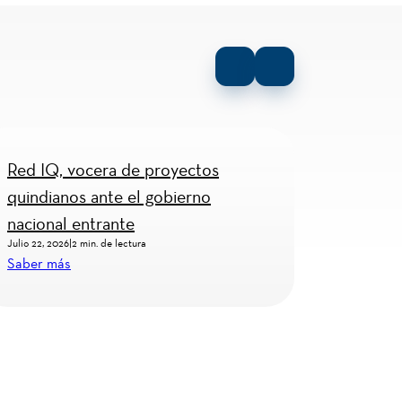
Red IQ, vocera de proyectos
Viva la 
quindianos ante el gobierno
Abr/Ma
nacional entrante
Julio 22, 2026
|
2 min. de lectura
Julio 2, 2026
Saber más
Saber má