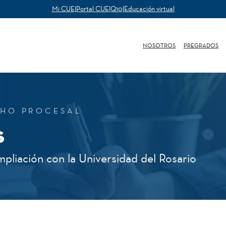
Mi CUE
|
Portal CUE
|
Q10
|
Educación virtual
NOSOTROS
PREGRADOS
CHO PROCESAL
s
mpliación con la Universidad del Rosario