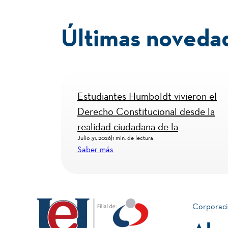
Últimas noveda
Quindío
Estudiantes Humboldt vivieron el
o
Derecho Constitucional desde la
realidad ciudadana de la
Julio 31, 2026
|
1 min. de lectura
Personería
Saber más
Corporaci