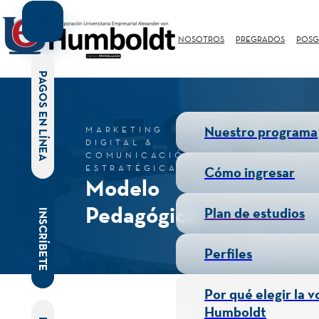
NOSOTROS
PREGRADOS
POSG
PAGOS EN LÍNEA
Nuestro programa
MARKETING
DIGITAL &
COMUNICACIÓN
ESTRATÉGICA
Cómo ingresar
Modelo
Pedagógico
Plan de estudios
INSCRÍBETE
Perfiles
Por qué elegir la v
Humboldt