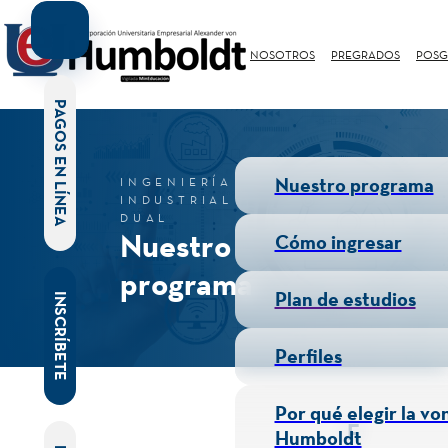
NOSOTROS
PREGRADOS
POSG
PAGOS EN LÍNEA
Nuestro programa
INGENIERÍA
INDUSTRIAL
DUAL
Nuestro
Cómo ingresar
programa
Plan de estudios
INSCRÍBETE
Perfiles
Por qué elegir la vo
F
Humboldt